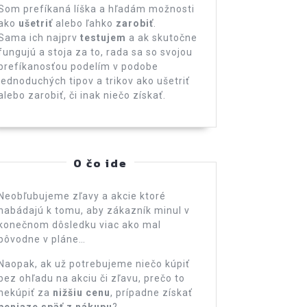
Som prefíkaná líška a hľadám možnosti
ako
ušetriť
alebo ľahko
zarobiť
.
Sama ich najprv
testujem
a ak skutočne
fungujú a stoja za to, rada sa so svojou
prefíkanosťou podelím v podobe
jednoduchých tipov a trikov ako ušetriť
alebo zarobiť, či inak niečo získať.
O čo ide
Neobľubujeme zľavy a akcie ktoré
nabádajú k tomu, aby zákazník minul v
konečnom dôsledku viac ako mal
pôvodne v pláne…
Naopak, ak už potrebujeme niečo kúpiť
bez ohľadu na akciu či zľavu, prečo to
nekúpiť za
nižšiu cenu
, prípadne získať