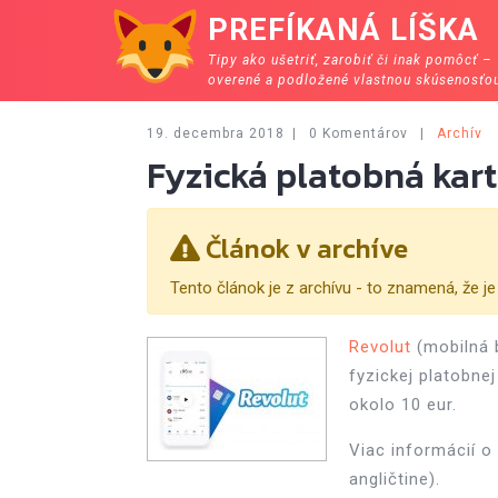
PREFÍKANÁ LÍŠKA
Tipy ako ušetriť, zarobiť či inak pomôcť –
overené a podložené vlastnou skúsenosťo
19. decembra 2018
|
0 Komentárov
|
Archív
Fyzická platobná kar
Článok v archíve
Tento článok je z archívu - to znamená, že j
Revolut
(mobilná 
fyzickej platobnej
okolo 10 eur.
Viac informácií o
angličtine).