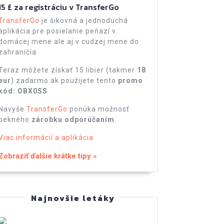
15 £ za registráciu v TransferGo
TransferGo
je šikovná a jednoduchá
aplikácia pre posielanie peňazí v
domácej mene ale aj v cudzej mene do
zahraničia.
Teraz môžete získať 15 libier (takmer
18
eur
) zadarmo ak použijete tento
promo
kód: OBX0SS
Navyše
TransferGo
ponúka možnosť
pekného
zárobku odporúčaním
.
Viac informácií a aplikácia
Zobraziť ďalšie krátke tipy »
Najnovšie letáky