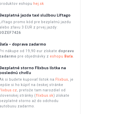
produktov eshopu
hej.sk
Bezplatná jazda taxi službou Liftago
Liftago promo kód pre bezplatnú jazdu
alebo zľavu 3 EUR z prvej jazdy:
JOZEF7426
Baťa - doprava zadarmo
Pri nákupe od 19,90 eur získate
dopravu
zadarmo
pre objednávky z
eshopu
Baťa
.
Bezplatné storno Flixbus lístka na
poslednú chvíľu
Ak si budete kupovať lístok na
Flixbus
, je
lepšie si ho kúpiť na českej stránke
flixbus.cz
, pretože tam narozdiel od
slovenskej stránky (
flixbus.sk
) získate
bezplatné storno až do odchodu
autobusu zadarmo.