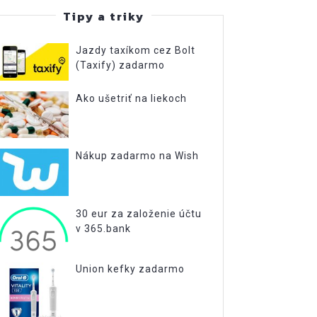
Tipy a triky
Jazdy taxíkom cez Bolt
(Taxify) zadarmo
Ako ušetriť na liekoch
Nákup zadarmo na Wish
30 eur za založenie účtu
v 365.bank
Union kefky zadarmo