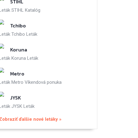
STIHL
Leták STIHL Katalóg
Tchibo
Leták Tchibo Leták
Koruna
Leták Koruna Leták
Metro
Leták Metro Víkendová ponuka
JYSK
Leták JYSK Leták
Zobraziť ďalšie nové letáky »