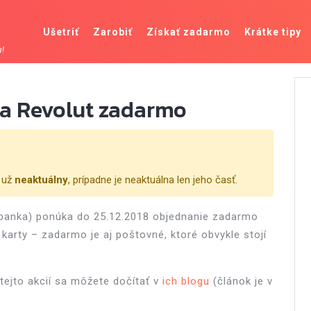
Ušetriť
Zarobiť
Získať zadarmo
Krátke tipy
u!
ta Revolut zadarmo
e už
neaktuálny
, prípadne je neaktuálna len jeho časť.
banka) ponúka do 25.12.2018 objednanie zadarmo
 karty – zadarmo je aj poštovné, ktoré obvykle stojí
 tejto akcií sa môžete dočítať v
ich blogu
(článok je v